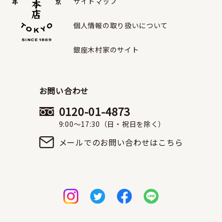
サイトマップ
個人情報の取り扱いについて
銀座木村家のサイト
お問い合わせ
0120-01-4873
9:00〜17:30（日・祝日を除く）
メールでのお問い合わせはこちら