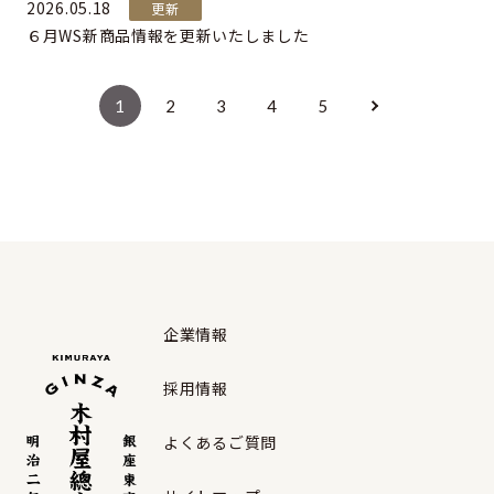
2026.05.18
更新
６月WS新商品情報を更新いたしました
1
2
3
4
5
企業情報
採用情報
よくあるご質問