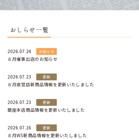
おしらせ一覧
2026.07.24
お知らせ
８月催事出店のお知らせ
2026.07.23
更新
８月直営店新商品情報を更新いたしました
2026.07.23
更新
銀座本店商品情報を更新いたしました
2026.07.16
更新
８月WS新商品情報を更新いたしました