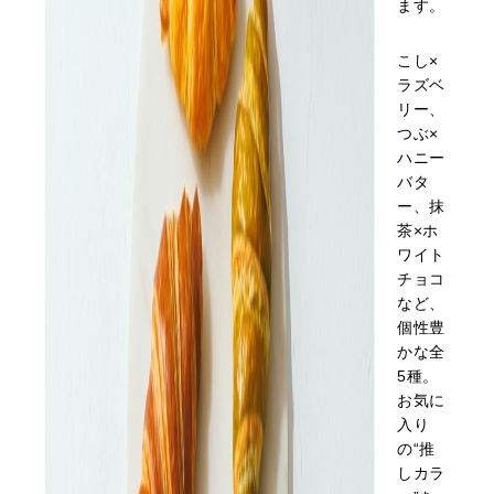
ます。
こし×
ラズベ
リー、
つぶ×
ハニー
バタ
ー、抹
茶×ホ
ワイト
チョコ
など、
個性豊
かな全
5種。
お気に
入り
の“推
しカラ