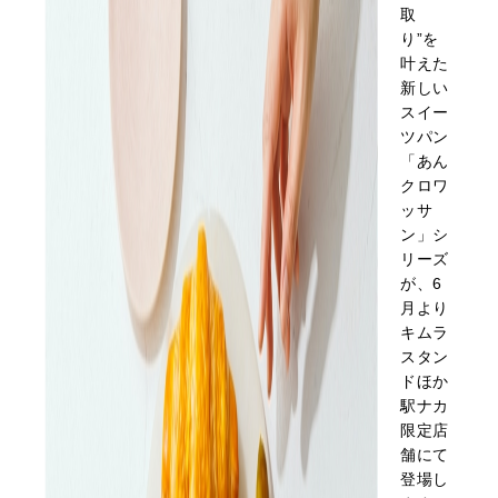
取
り”を
叶えた
新しい
スイー
ツパン
「あん
クロワ
ッサ
ン」シ
リーズ
が、6
月より
キムラ
スタン
ドほか
駅ナカ
限定店
舗にて
登場し