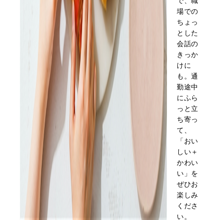
で、職
場での
ちょっ
とした
会話の
きっか
けに
も。通
勤途中
にふら
っと立
ち寄っ
て、
「おい
しい＋
かわい
い」を
ぜひお
楽しみ
くださ
い。