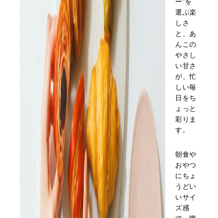
ー”を
選ぶ楽
しさ
と、あ
んこの
やさし
い甘さ
が、忙
しい毎
日をち
ょっと
彩りま
す。
朝食や
おやつ
にちょ
うどい
いサイ
ズ感