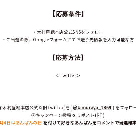
【
応募条件
】
・木村屋總本店公式SNSをフォロー
・ご当選の際、Googleフォームにてお送り先情報を入力可能な方
【
応募方法
】
＜Twitter＞
①木村屋總本店公式X(旧Twitter)を(
＠kimuraya_1869
) をフォロ
➁キャンペーン投稿 をリポスト(RT)
4月4日はあんぱんの日
を付けて好きなあんぱんをコメントで当選確率