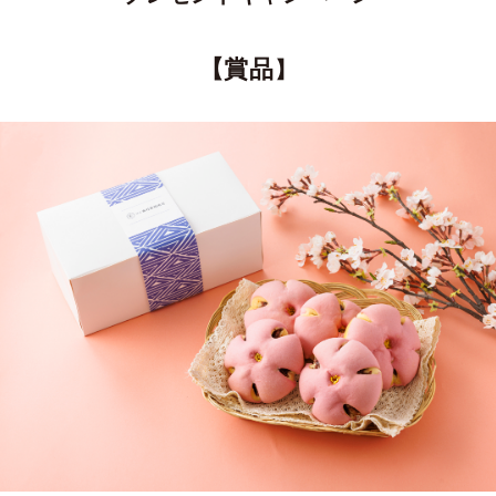
【賞品
】