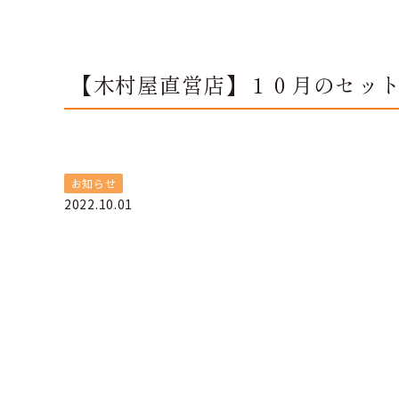
【木村屋直営店】１０月のセッ
お知らせ
2022.10.01