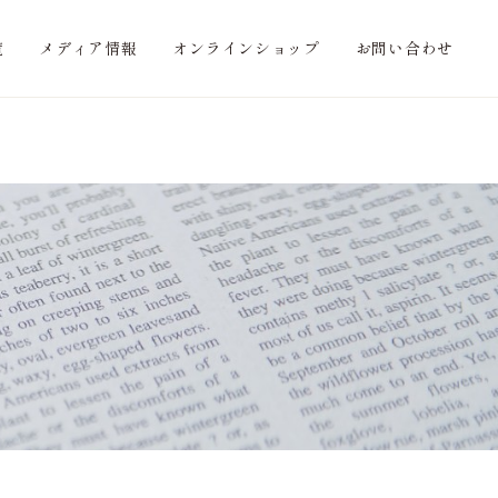
覧
メディア情報
オンラインショップ
お問い合わせ