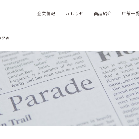
企業情報
おしらせ
商品紹介
店舗一
を発売