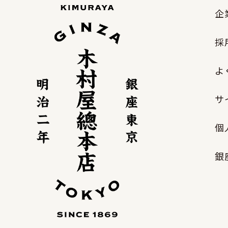
企
採
よ
サ
個
銀