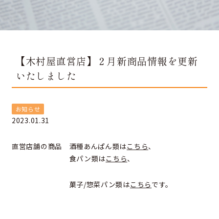
【木村屋直営店】２月新商品情報を更新
いたしました
お知らせ
2023.01.31
直営店舗の商品 酒種あんぱん類は
こちら
、
食パン類は
こちら
、
菓子/惣菜パン類は
こちら
です。