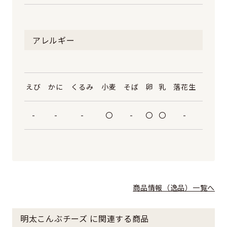
アレルギー
えび
かに
くるみ
小麦
そば
卵
乳
落花生
-
-
-
〇
-
〇
〇
-
商品情報（逸品）一覧へ
明太こんぶチーズ に関連する商品