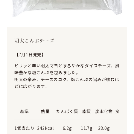
明太こんぶチーズ
【7月1日発売】
ピリッと辛い明太マヨとまろやかなダイスチーズ、風
味豊かな塩こんぶを包みました。
明太の辛み、チーズのコク、塩こんぶの旨みが噛むほ
どに広がります。
基準
熱量
たんぱく質
脂質
炭水化物
食塩相当
1個当たり
242kcal
6.2g
11.7g
28.0g
1.4g