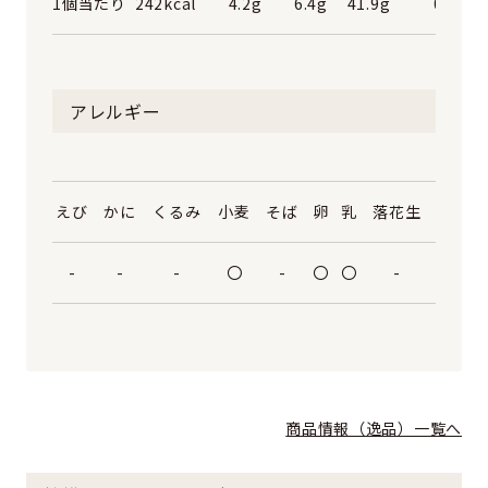
1個当たり
242kcal
4.2g
6.4g
41.9g
0.5g
アレルギー
えび
かに
くるみ
小麦
そば
卵
乳
落花生
-
-
-
〇
-
〇
〇
-
商品情報（逸品）一覧へ