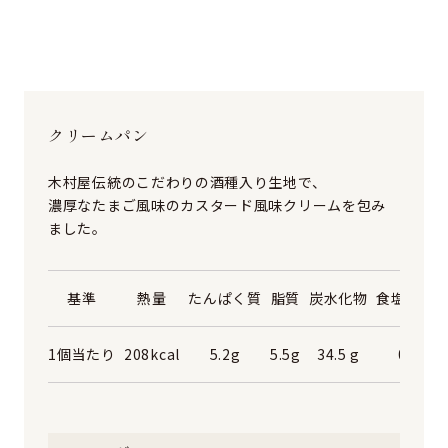
クリームパン ⠀
木村屋伝統のこだわりの酒種入り生地で、
濃厚なたまご風味のカスタード風味クリームを包み
ました。
基準
熱量
たんぱく質
脂質
炭水化物
食塩相当
1個当たり
208kcal
5.2g
5.5g
34.5 g
0.3g