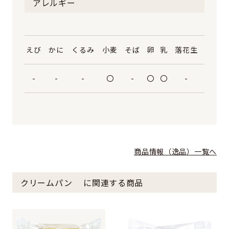
アレルギー
えび
かに
くるみ
小麦
そば
卵
乳
落花生
-
-
-
〇
-
〇
〇
-
商品情報（逸品）一覧へ
クリームパン ⠀ に関連する商品