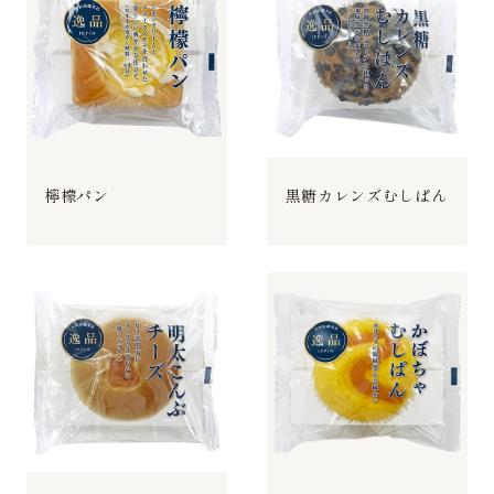
檸檬パン
黒糖カレンズむしぱん