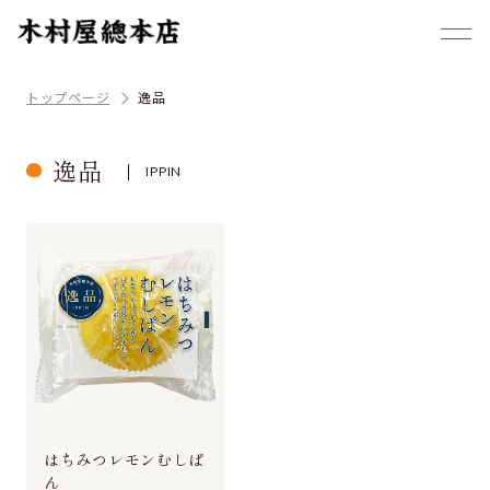
トップページ
逸品
逸品
IPPIN
はちみつレモンむしぱ
ん