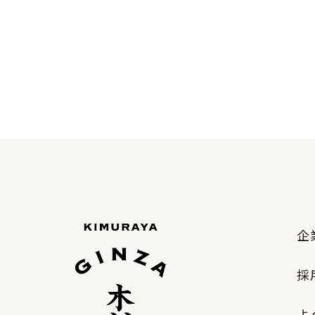
企
採
よ