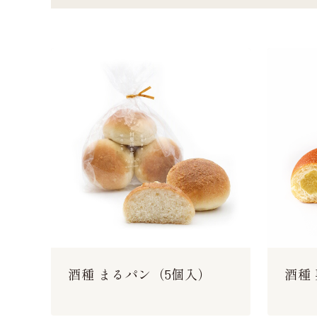
酒種 まるパン（5個入）
酒種