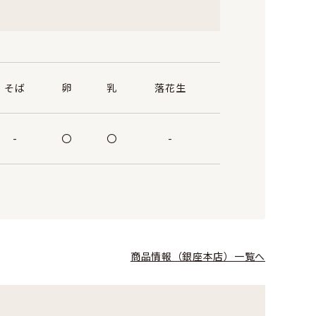
そば
卵
乳
落花生
-
〇
〇
-
商品情報（銀座本店）一覧へ