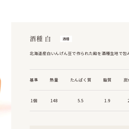
酒種 白
酒種
北海道産白いんげん豆で作られた餡を酒種生地で包
基準
熱量
たんぱく質
脂質
炭
1個
148
5.5
1.9