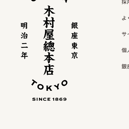
採
よ
サ
個
銀