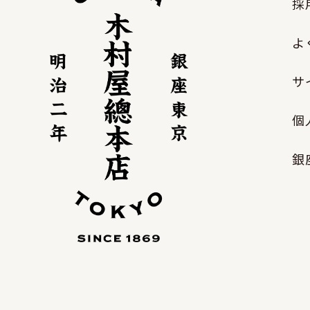
採
よ
サ
個
銀