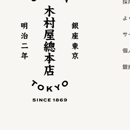
採
よ
サ
個
銀